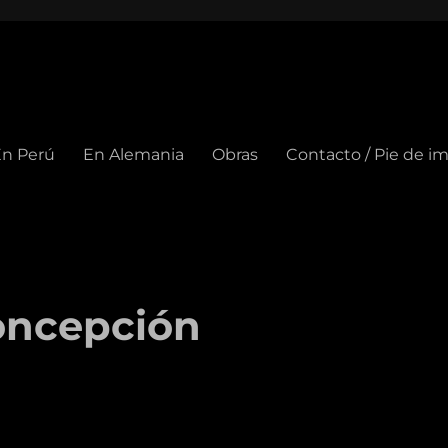
n Perú
En Alemania
Obras
Contacto / Pie de i
oncepción