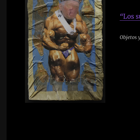
“
Los s
Objetos y