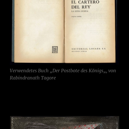
Verwendetes Buch „
Der Postbote des Königs
„, von
Rabindranath Tagore